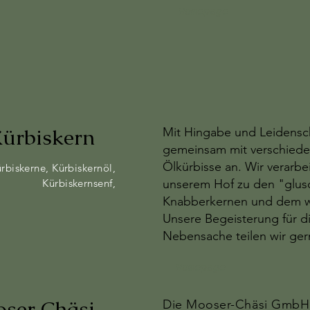
Homepage
Kürbiskern
Mit Hingabe und Leidensc
gemeinsam mit verschied
Ölkürbisse an. Wir verarbe
rbiskerne, Kürbiskernöl,
Kürbiskernsenf,
unserem Hof zu den "glus
Knabberkernen und dem we
Unsere Begeisterung für di
Nebensache teilen wir ger
Homepage
ser Chäsi
Die Mooser-Chäsi GmbH 