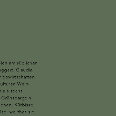
sich am südlichen
nggart. Claudia
r bewirtschaften
kulturen Wein-
 als sechs
 Grünspargeln
lonen, Kürbisse,
se, welches sie