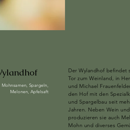
ylandhof
Der Wylandhof befindet 
Tor zum Weinland, in He
 Mohnsamen, Spargeln,
und Michael Frauenfelde
Melonen, Apfelsaft
den Hof mit den Spezial
und Spargelbau seit mehr
Jahren. Neben Wein und
produzieren sie auch Me
Mohn und diverses Gemü