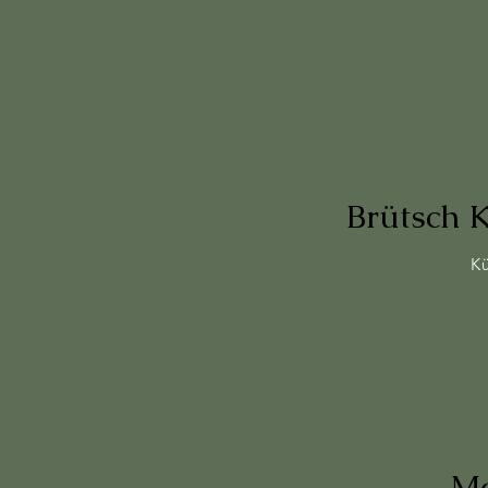
Brütsch 
Kü
Mo