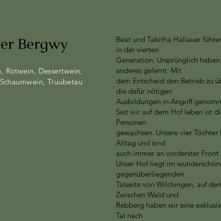
Homepage
ger Bergwy
Beat und Tabitha Hallauer führe
in der vierten
Generation. Ursprünglich haben
anderes gelernt. Mit
, Rotwein, Dessertwein,
dem Entscheid den Betrieb zu 
Schaumwein, Truubetau
die dafür nötigen
Ausbildungen in Angriff genom
Seit wir auf dem Hof leben ist d
Personen
gewachsen. Unsere vier Töchter 
Alltag und sind
auch immer an vorderster Front
Unser Hof liegt im wunderschöne
gegenüberliegenden
Talseite von Wilchingen, auf de
Zwischen Wald und
Rebberg haben wir eine exklusiv
Tal nach