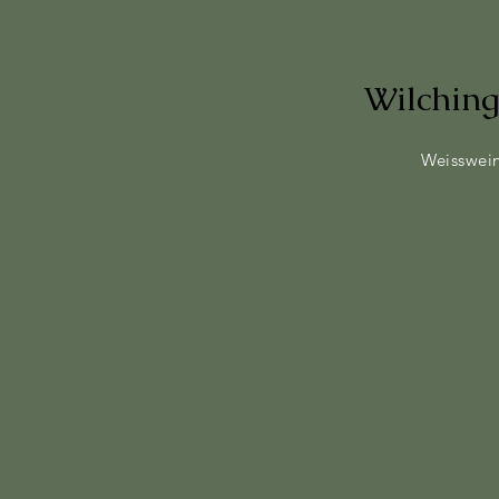
Wilchin
Weisswein