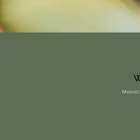
W
Mohnöl,