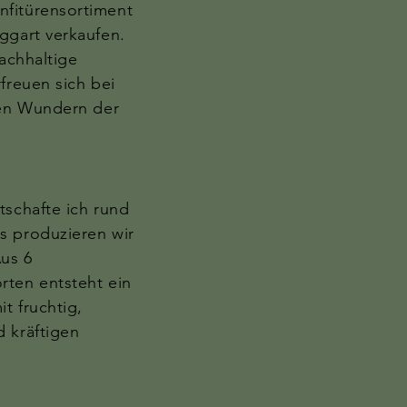
fitürensortiment
ggart verkaufen.
nachhaltige
freuen sich bei
nen Wundern der
tschafte ich rund
s produzieren wir
us 6
rten entsteht ein
t fruchtig,
 kräftigen