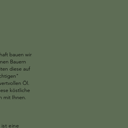
haft bauen wir
enen Bauern
iten diese auf
chtigen"
rtvollen Öl.
ese köstliche
n mit Ihnen.
ist eine