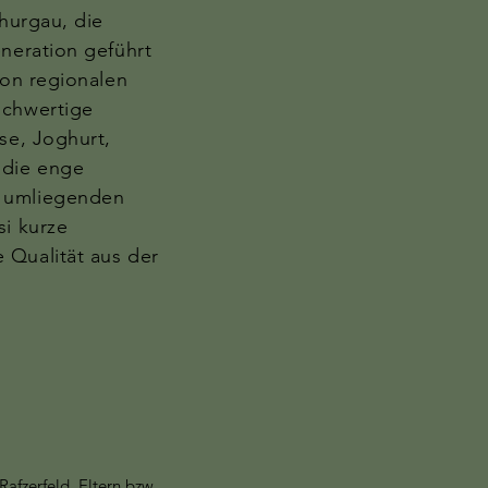
Thurgau, die
eneration geführt
von regionalen
ochwertige
se, Joghurt,
 die enge
 umliegenden
si kurze
 Qualität aus der
Rafzerfeld. Eltern bzw.